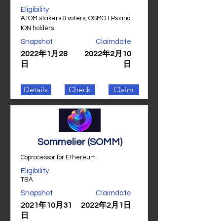
Eligibility
ATOM stakers & voters, OSMO LPs and
ION holders
Snapshot
Claimdate
2022年1月28
2022年2月10
日
日
Details
Check
Claim
Sommelier (SOMM)
Coprocessor for Ethereum
Eligibility
TBA
Snapshot
Claimdate
2021年10月31
2022年2月1日
日