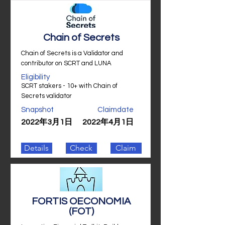
Chain of Secrets
Chain of Secrets is a Validator and
contributor on SCRT and LUNA
Eligibility
SCRT stakers - 10+ with Chain of
Secrets validator
Snapshot
Claimdate
2022年3月1日
2022年4月1日
Details
Check
Claim
FORTIS OECONOMIA
(FOT)