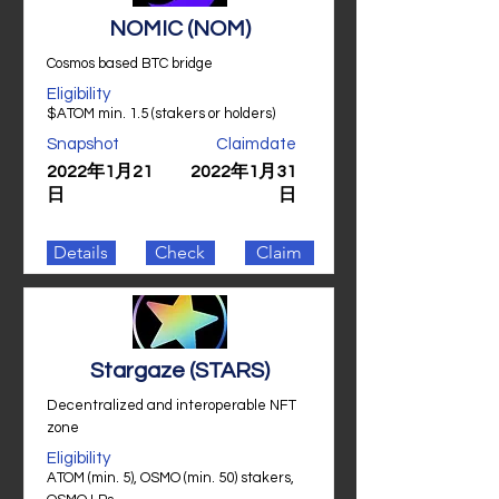
NOMIC (NOM)
Cosmos based BTC bridge
Eligibility
$ATOM min. 1.5 (stakers or holders)
Snapshot
Claimdate
2022年1月21
2022年1月31
日
日
Details
Check
Claim
Stargaze (STARS)
Decentralized and interoperable NFT
zone
Eligibility
ATOM (min. 5), OSMO (min. 50) stakers,