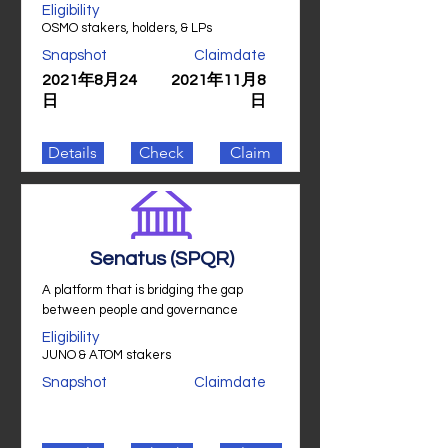
Eligibility
OSMO stakers, holders, & LPs
Snapshot
Claimdate
2021年8月24
2021年11月8
日
日
Details
Check
Claim
Senatus (SPQR)
A platform that is bridging the gap
between people and governance
Eligibility
JUNO & ATOM stakers
Snapshot
Claimdate