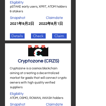
Eligibility
pSTAKE early users, XPRT, ATOM holders
& stakers
Snapshot
Claimdate
2021年9月2日
2022年8月1日
Details
Check
Claim
Cryptozone (CRZS)
Cryptozone is a cosmos blockchain
aiming at creating a decentralized
market for goods that will connect crypto
owners with high quality verified
suppliers
Eligibility
ATOM, OSMO, ROWAN, AKASH holders
Snapshot
Claimdate