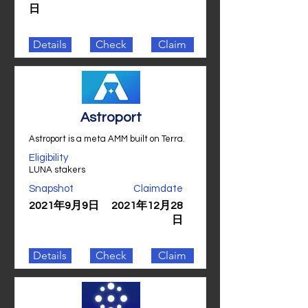
日
Details
Check
Claim
Astroport
Astroport is a meta AMM built on Terra.
Eligibility
LUNA stakers
Snapshot
Claimdate
2021年9月9日
2021年12月28
日
Details
Check
Claim