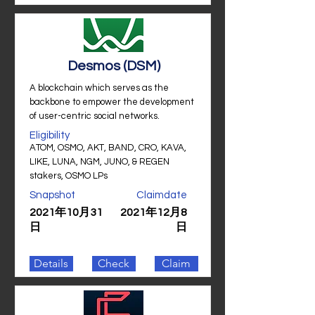
Desmos (DSM)
A blockchain which serves as the
backbone to empower the development
of user-centric social networks.
Eligibility
ATOM, OSMO, AKT, BAND, CRO, KAVA,
LIKE, LUNA, NGM, JUNO, & REGEN
stakers, OSMO LPs
Snapshot
Claimdate
2021年10月31
2021年12月8
日
日
Details
Check
Claim