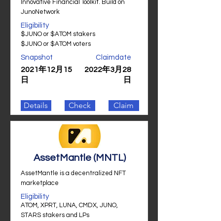
Innovative Financial Toolkit. Build on
JunoNetwork
Eligibility
$JUNO or $ATOM stakers
$JUNO or $ATOM voters
Snapshot
Claimdate
2021年12月15
2022年3月28
日
日
Details
Check
Claim
AssetMantle (MNTL)
AssetMantle is a decentralized NFT
marketplace
Eligibility
ATOM, XPRT, LUNA, CMDX, JUNO,
STARS stakers and LPs