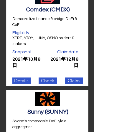
Comdex (CMDX)
Democratize finance & bridge DeFi &
CeFi
Eligibility
XPRT, ATOM, LUNA, OSMO holders &
stakers
Snapshot
Claimdate
2021年10月8
2021年12月8
日
日
Details
Check
Claim
Sunny (SUNNY)
Solana's composable DeFi yield
aggregator