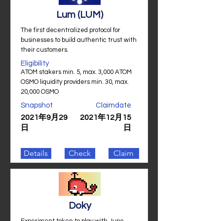
Lum (LUM)
The first decentralized protocol for
businesses to build authentic trust with
their customers.
Eligibility
ATOM stakers min. 5, max. 3,000 ATOM
OSMO liquidity providers min. 30, max.
20,000 OSMO
Snapshot
Claimdate
2021年9月29
2021年12月15
日
日
Details
Check
Claim
Doky