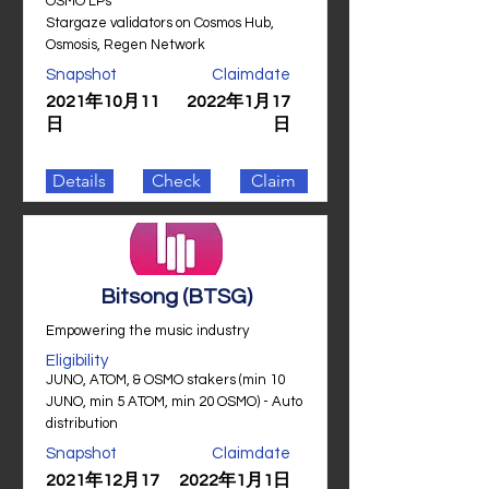
OSMO LPs
Stargaze validators on Cosmos Hub,
Osmosis, Regen Network
Snapshot
Claimdate
2021年10月11
2022年1月17
日
日
Details
Check
Claim
Bitsong (BTSG)
Empowering the music industry
Eligibility
JUNO, ATOM, & OSMO stakers (min 10
JUNO, min 5 ATOM, min 20 OSMO) - Auto
distribution
Snapshot
Claimdate
2021年12月17
2022年1月1日