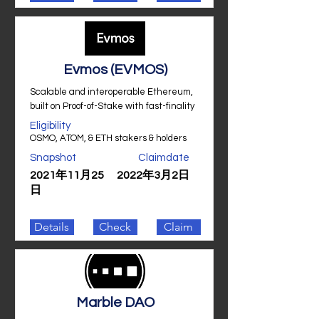
Evmos (EVMOS)
Scalable and interoperable Ethereum,
built on Proof-of-Stake with fast-finality
Eligibility
OSMO, ATOM, & ETH stakers & holders
Snapshot
Claimdate
2021年11月25
2022年3月2日
日
Details
Check
Claim
Marble DAO