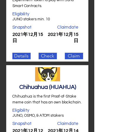
Experiment token to play with Juno
Smart Contracts.
Eligibility
JUNO stakers min. 10
Snapshot
Claimdate
2021年12月15
2021年12月15
日
日
Details
Check
Claim
Chihuahua (HUAHUA)
Chihuahua is the first Proof-of-Stake
meme coin that has an own blockchain.
Eligibility
JUNO, OSMO, & ATOM stakers
Snapshot
Claimdate
2021年12月12
2021年12月14