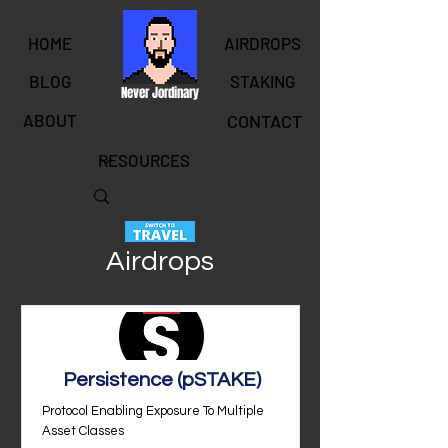
HOME
AIRDROPS
BLOG
STAKING
Never Jordinary
ABOUT
CONTACT
Airdrops
Persistence (pSTAKE)
Protocol Enabling Exposure To Multiple
Asset Classes