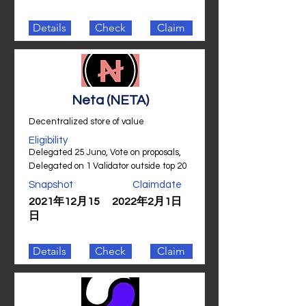
Details
Check
Claim
Neta (NETA)
Decentralized store of value
Eligibility
Delegated 25 Juno, Vote on proposals,
Delegated on 1 Validator outside top 20
Snapshot
Claimdate
2021年12月15
2022年2月1日
日
Details
Check
Claim