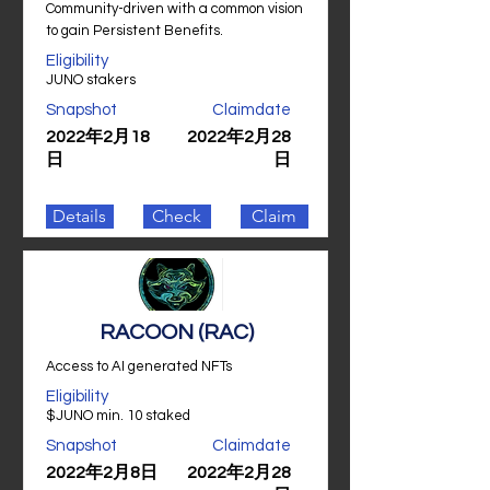
Community-driven with a common vision
to gain Persistent Benefits.
Eligibility
JUNO stakers
Snapshot
Claimdate
2022年2月18
2022年2月28
日
日
Details
Check
Claim
RACOON (RAC)
Access to AI generated NFTs
Eligibility
$JUNO min. 10 staked
Snapshot
Claimdate
2022年2月8日
2022年2月28