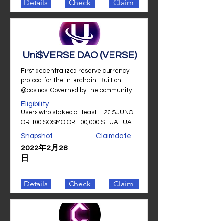
Details
Check
Claim
Uni$VERSE DAO (VERSE)
First decentralized reserve currency
protocol for the Interchain. Built on
@cosmos. Governed by the community.
Eligibility
Users who staked at least: - 20 $JUNO
OR 100 $OSMO OR 100,000 $HUAHUA
Snapshot
Claimdate
2022年2月28
日
Details
Check
Claim