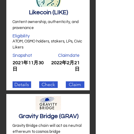
Likecoin (LIKE)
Content ownership, authenticity, and
provenance
Eligibility
ATOM, OSMO holders, stakers, LPs, Civic
Likers
Snapshot
Claimdate
2021年11月30
2022年2月21
日
日
Details
Check
Claim
Gravity Bridge (GRAV)
Gravity Bridge chain will act as neutral
ethereum to cosmos bridge