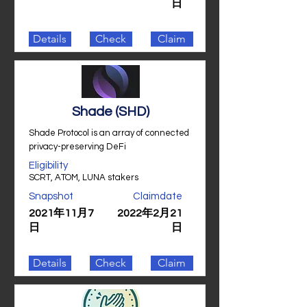
日
Details
Check
Claim
Shade (SHD)
Shade Protocol is an array of connected
privacy-preserving DeFi
Eligibility
SCRT, ATOM, LUNA stakers
Snapshot
Claimdate
2021年11月7
2022年2月21
日
日
Details
Check
Claim