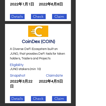
2022年1月1日
2022年6月8日
Details
Check
Claim
CoinDex (COIN)
A Diverse DeFi Ecosystem built on
JUNO, that provides DeFi tools for token
holders, Traders and Projects
Eligibility
JUNO stakers (min 10)
Snapshot
Claimdate
2022年3月22
2022年4月5日
日
Details
Check
Claim