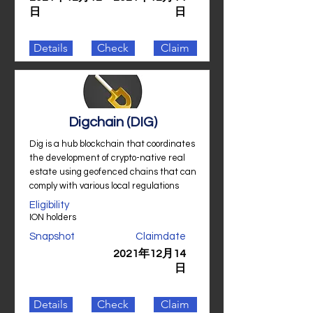
日
日
Details
Check
Claim
Digchain (DIG)
Dig is a hub blockchain that coordinates
the development of crypto-native real
estate using geofenced chains that can
comply with various local regulations
Eligibility
ION holders
Snapshot
Claimdate
2021年12月14
日
Details
Check
Claim