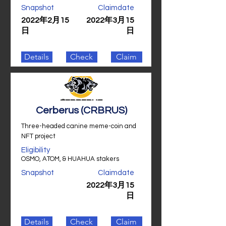
Snapshot
Claimdate
2022年2月15
2022年3月15
日
日
Details
Check
Claim
Cerberus (CRBRUS)
Three-headed canine meme-coin and
NFT project
Eligibility
OSMO, ATOM, & HUAHUA stakers
Snapshot
Claimdate
2022年3月15
日
Details
Check
Claim