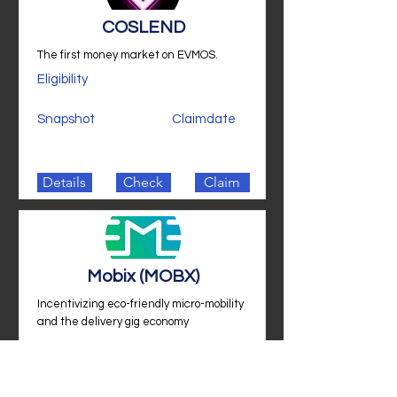
COSLEND
The first money market on EVMOS.
Eligibility
Snapshot
Claimdate
Details
Check
Claim
Mobix (MOBX)
Incentivizing eco-friendly micro-mobility
and the delivery gig economy
Eligibility
FET stakers
Snapshot
Claimdate